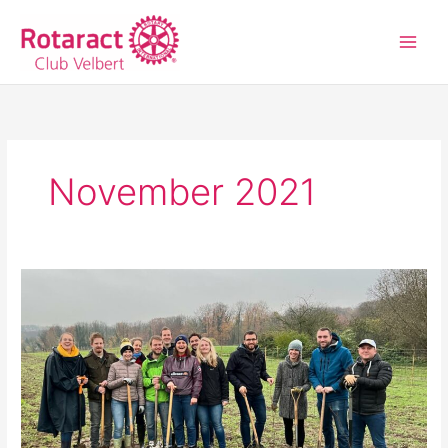
Zum
Inhalt
springen
November 2021
Baumpflanzaktion
mit
Rotary
Velbert