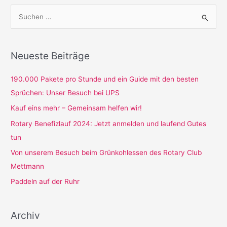
S
u
c
Neueste Beiträge
h
e
190.000 Pakete pro Stunde und ein Guide mit den besten
n
Sprüchen: Unser Besuch bei UPS
n
Kauf eins mehr – Gemeinsam helfen wir!
a
Rotary Benefizlauf 2024: Jetzt anmelden und laufend Gutes
c
tun
h
Von unserem Besuch beim Grünkohlessen des Rotary Club
:
Mettmann
Paddeln auf der Ruhr
Archiv